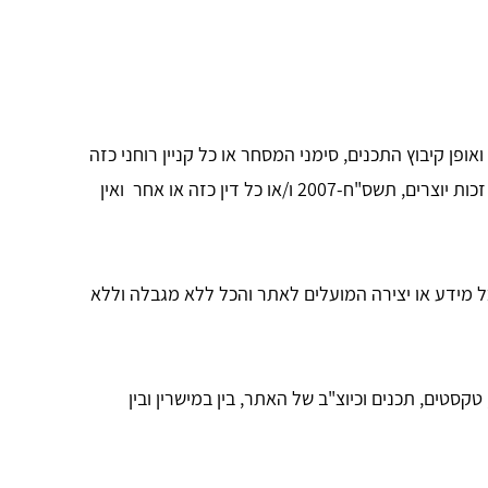
פן קיבוץ התכנים, סימני המסחר או כל קניין רוחני כזה
או אחר (להלן: "קניין רוחני") והם כפופים לזכויות יוצרים וזכויות קניין רוחני אחרות בהתאם לדיני מדינת ישראל, לרבות חוק זכות יוצרים, תשס"ח-2007 ו/או כל דין כזה או אחר ואין
 מידע או יצירה המועלים לאתר והכל ללא מגבלה וללא
קסטים, תכנים וכיוצ"ב של האתר, בין במישרין ובין