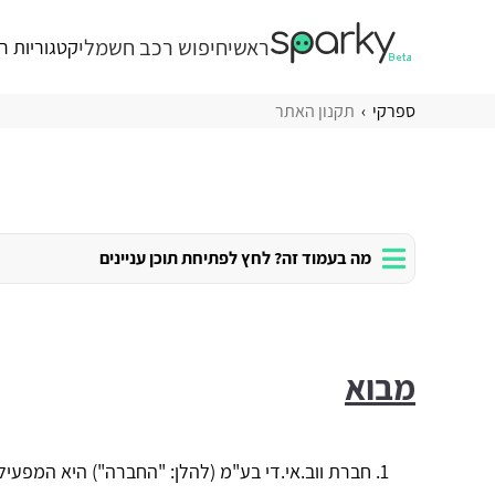
ראשי
חיפוש רכב חשמלי
קטגוריות ר
ספרקי
תקנון האתר
מה בעמוד זה? לחץ לפתיחת תוכן עניינים
מבוא
חברת ווב.אי.די בע"מ (להלן: "החברה") היא המפעילה של אתר "SPARKY" (www.sparky.co.il) (להלן: "האתר") ומברכת אותך על בחירתך בש