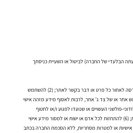
דעתה הבלעדי של החברה) לביטול או השעיית כניסתך
מבלי לגרוע מהאמור לעיל, אינך רשאי, בעצמך או באמצעות מי מטעמך: (1) להעתיק, לשנות, להתאים, לתרגם, לבצע הנדסה לאחור כל פרט או דבר בקשר לאתר; (2) להשתמש
 או זכויות אחרות של משתמש אחר או של צד ג' אחר, לרבות לאסוף מידע מזהה אישי
; (4) להטמין באתר כל תוכנה ו/או אמצעי זדוני-פולשני העשויים או שנועדו לפגוע ו/או לחטוף
פעילות כל חומרה, תוכנה, או ציוד תקשורת; (5) למכור, לתת רישיון או לנצל לכל מטרה מסחרית כל שימוש או גישה לשירות; (6) להתחזות לכל אדם או ישות או למסור מידע אישי
לתי מוסרית או אסורה; (8) להשתמש בשירות למטרות לא אישיות או למטרות מסחריות, ללא הסכמת החברה בכתב