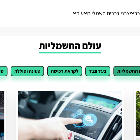
כב
יצרני רכבים חשמליים
עוד
עולם החשמליות
 החשמליות
בעד ונגד
לקראת רכישה
טעינה וסוללה
סי