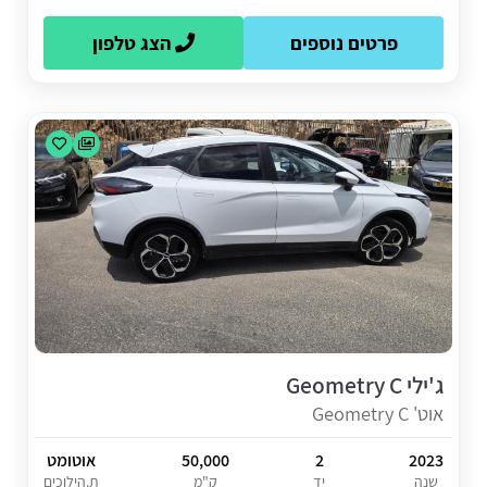
פרטים נוספים
הצג טלפון
ג'ילי Geometry C
אוט' Geometry C
2023
2
50,000
אוטומט
שנה
יד
ק"מ
ת.הילוכים