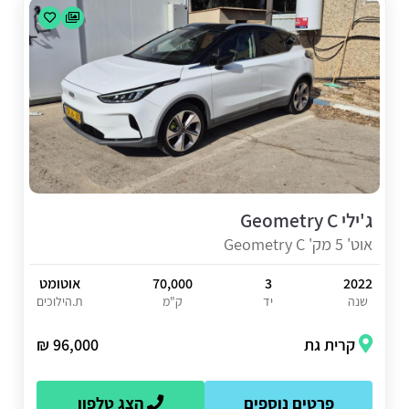
ג'ילי Geometry C
אוט' 5 מק' Geometry C
2022
3
70,000
אוטומט
שנה
יד
ק"מ
ת.הילוכים
קרית גת
96,000 ₪
פרטים נוספים
הצג טלפון