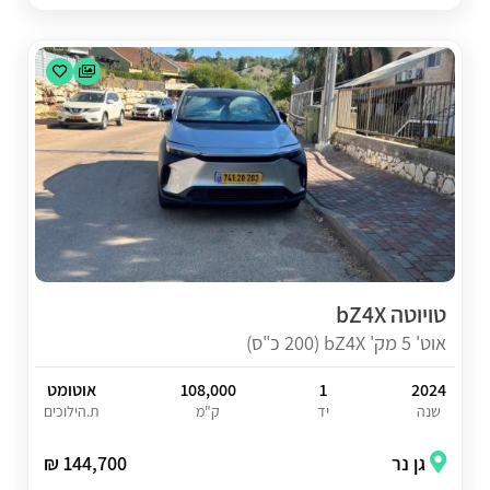
טויוטה bZ4X
אוט' 5 מק' bZ4X (200 כ"ס)
2024
1
108,000
אוטומט
שנה
יד
ק"מ
ת.הילוכים
גן נר
144,700 ₪