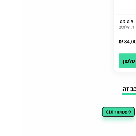
אוטומט
ת.הילוכים
84,000
טלפון
ב זה
ליפמוטור C10