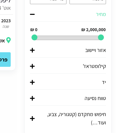
ליפמוט
אוט' 4 מק' T03 (100 כ"ס)
מחיר
2023
שנה
0 ₪
2,000,000 ₪
אש
אזור ויישוב
פרט
קילומטראז'
יד
טווח נסיעה
חיפוש מתקדם (קטגוריה, צבע,
ועוד…)