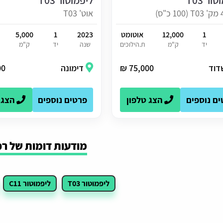
ור T03
ליפמוטור T03
אוט' T03
1
12,000
אוטומט
2023
1
5,000
יד
ק"מ
ת.הילוכים
שנה
יד
ק"מ
דוד
75,000 ₪
דימונה
 ₪
ים נוספים
הצג טלפון
פרטים נוספים
הצג 
מודעות דומות של רכ
ליפמוטור T03
ליפמוטור C11