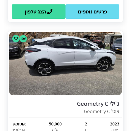
פרטים נוספים
הצג טלפון
ג'ילי Geometry C
אוט' Geometry C
2023
2
50,000
אוטומט
שנה
יד
ק"מ
ת.הילוכים