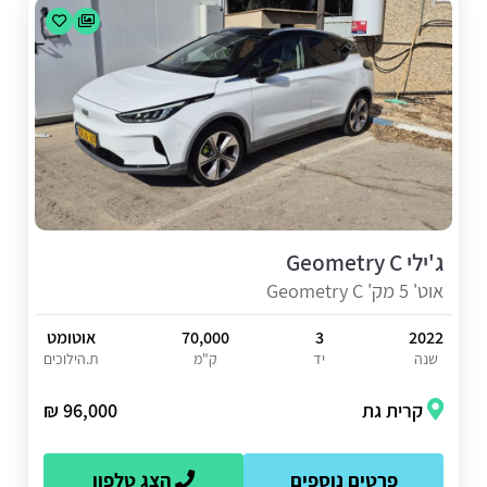
ג'ילי Geometry C
אוט' 5 מק' Geometry C
2022
3
70,000
אוטומט
שנה
יד
ק"מ
ת.הילוכים
קרית גת
96,000 ₪
פרטים נוספים
הצג טלפון