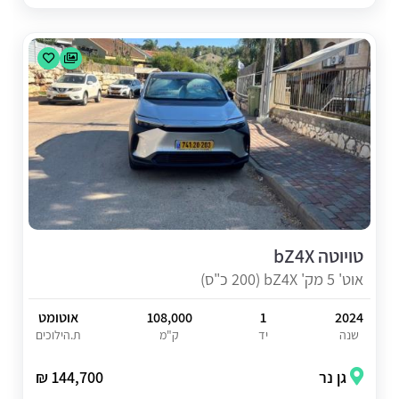
טויוטה bZ4X
אוט' 5 מק' bZ4X (200 כ"ס)
2024
1
108,000
אוטומט
שנה
יד
ק"מ
ת.הילוכים
גן נר
144,700 ₪