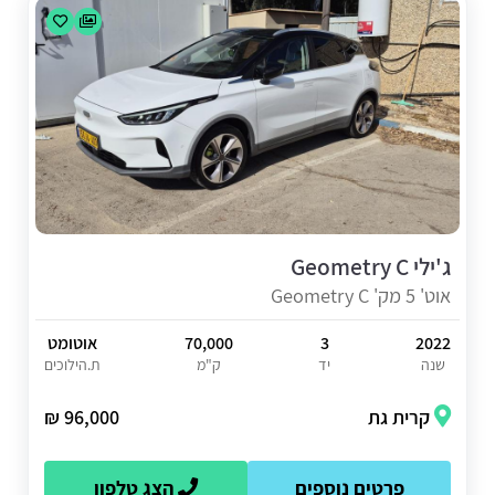
ג'ילי Geometry C
אוט' 5 מק' Geometry C
2022
3
70,000
אוטומט
שנה
יד
ק"מ
ת.הילוכים
קרית גת
96,000 ₪
פרטים נוספים
הצג טלפון