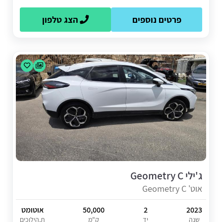
פרטים נוספים
הצג טלפון
ג'ילי Geometry C
אוט' Geometry C
2023
2
50,000
אוטומט
שנה
יד
ק"מ
ת.הילוכים