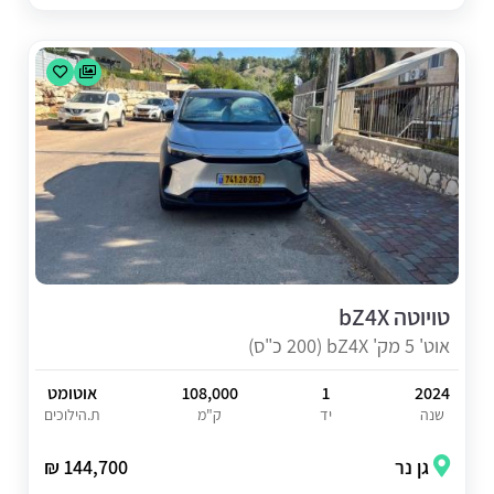
טויוטה bZ4X
אוט' 5 מק' bZ4X (200 כ"ס)
2024
1
108,000
אוטומט
שנה
יד
ק"מ
ת.הילוכים
גן נר
144,700 ₪