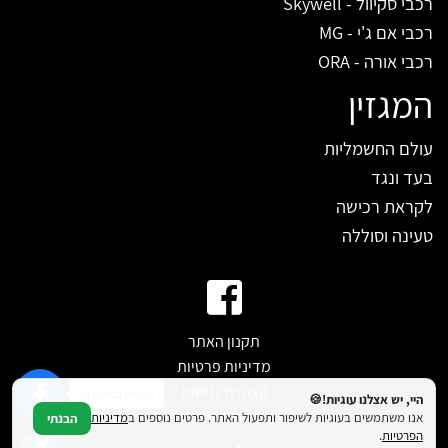
רכבי סקיוול - Skywell
רכבי אם ג'י - MG
רכבי אורה - ORA
המגזין
עולם החשמליות
בעד ונגד
לקראת רכישה
טעינה וסוללה
תקנון האתר
מדיניות פרטיות
הצהרת נגישות
קהילת הפייסבוק
היי, יש אצלנו עוגיות!🍪
דווח על טעות
אנו משתמשים בעוגיות לשיפור ותפעול האתר. פרטים נוספים ב
מדיניות
הבנתי
הפרטיות
.