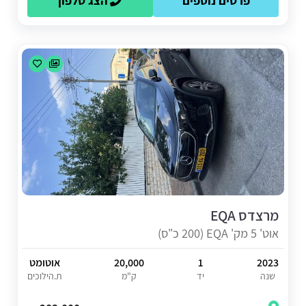
פרטים נוספים
הצג טלפון
מרצדס EQA
אוט' 5 מק' EQA (200 כ"ס)
2023
1
20,000
אוטומט
שנה
יד
ק"מ
ת.הילוכים