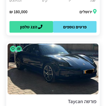
שנה
יד
ק"מ
ת.הילוכים
ירושלים
180,000 ₪
פרטים נוספים
הצג טלפון
פורשה Taycan