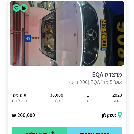
מרצדס EQA
אוט' 5 מק' EQA (200 כ"ס)
2023
1
38,000
אוטומט
שנה
יד
ק"מ
ת.הילוכים
אשקלון
260,000 ₪