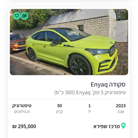
סקודה Enyaq
טיפטרוניק 5 מק' Enyaq (300 כ"ס)
2023
1
30
טיפטרוניק
שנה
יד
ק"מ
ת.הילוכים
מרכז שפירא
295,000 ₪