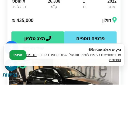
2022
1
26,838
אוטומט
שנה
יד
ק"מ
ת.הילוכים
חולון
435,000 ₪
פרטים נוספים
הצג טלפון
קהילת הפייסבוק
היי, יש אצלנו עוגיות!🍪
אנו משתמשים בעוגיות לשיפור ותפעול האתר. פרטים נוספים ב
מדיניות
הבנתי
הפרטיות
.
נגישות