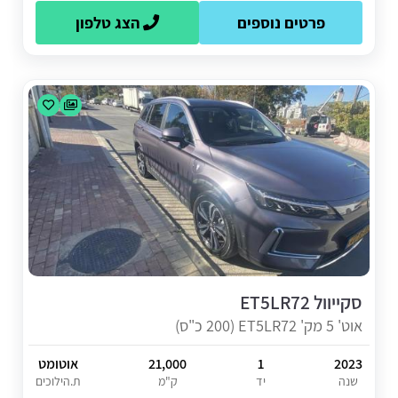
פרטים נוספים
הצג טלפון
סקייוול ET5LR72
אוט' 5 מק' ET5LR72 (200 כ"ס)
2023
1
21,000
אוטומט
שנה
יד
ק"מ
ת.הילוכים