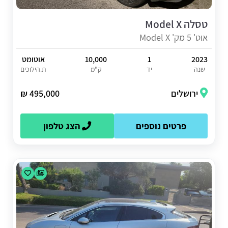
טסלה Model X
אוט' 5 מק' Model X
2023
1
10,000
אוטומט
שנה
יד
ק"מ
ת.הילוכים
ירושלים
495,000 ₪
פרטים נוספים
הצג טלפון