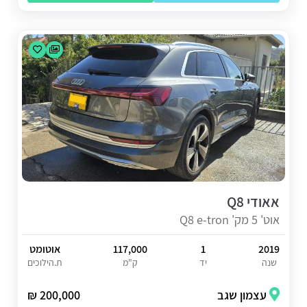
אאודי Q8
אוט' 5 מק' Q8 e-tron
2019
1
117,000
אוטומט
שנה
יד
ק"מ
ת.הילוכים
עצמון שגב
200,000 ₪