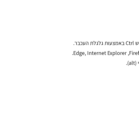
בר.
.